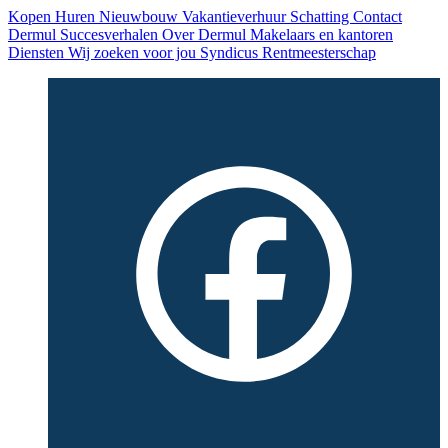
Kopen
Huren
Nieuwbouw
Vakantieverhuur
Schatting
Contact
Dermul
Succesverhalen
Over Dermul
Makelaars en kantoren
Diensten
Wij zoeken voor jou
Syndicus
Rentmeesterschap