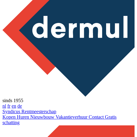
sinds 1955
nl
fr
en
de
Syndicus
Rentmeesterschap
Kopen
Huren
Nieuwbouw
Vakantieverhuur
Contact
Gratis
schatting